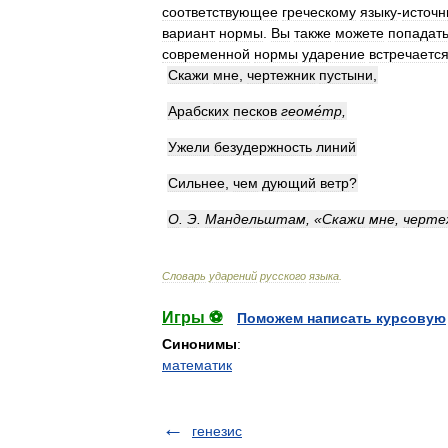
соответствующее
греческому
языку
-
источн
вариант
нормы
.
Вы
также
можете
попадат
современной
нормы
ударение
встречаетс
Скажи
мне
,
чертежник
пустыни
,
Арабских
песков
геом
е́
тр
,
Ужели
безудержность
линий
Сильнее
,
чем
дующий
ветр
?
О
.
Э
.
Мандельштам
, «
Скажи
мне
,
черте
Словарь
ударений
русского
языка
.
Игры ⚽
Поможем написать курсовую
Синонимы
:
математик
генезис