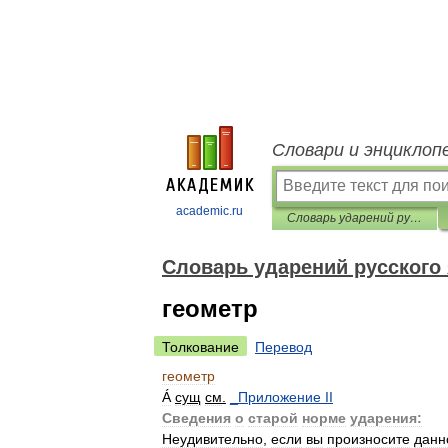
Словари и энциклоп
academic.ru
Словарь ударений русского языка
Словарь ударений русского
геометр
Толкование
Перевод
геометр
Á
сущ
см
.
_
Приложение
II
Сведения
о
старой
норме
ударения:
Неудивительно
,
если
вы
произносите
данн