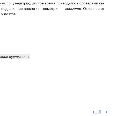
ику
,
ср
.
γεωμέτρης
,
долгое
время
приводилось
словарями
как
ь
под
влияние
аналогии:
геоме́трия
—
геом
е́
тр
.
Отличное
от
я
у
поэтов:
жник
пустыни
...»
герб