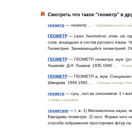
Смотреть что такое "геометр" в др
геометр
— геометр …
Орфографический слов
ГЕОМЕТР
— (греч. heometros; этим. см. 
слов, вошедших в состав русского языка. 
Геометрия. Занимающийся геометрией.
ГЕОМЕТР
— ГЕОМЕТР, геометра, муж. (уст
Ушакова. Д.Н. Ушаков. 1935 1940 …
Толков
ГЕОМЕТР
— ГЕОМЕТР, а, муж. Специалист 
Шведова. 1949 1992 …
Толковый словарь Оже
геометр
— сущ., кол во синонимов: 1 • м
Словарь синонимов
геометрія
— ї, ж. 1) Математична наука, я
Евклідова геометрія. 2) чого. Форма чого не
способи зображення просторових фігур 