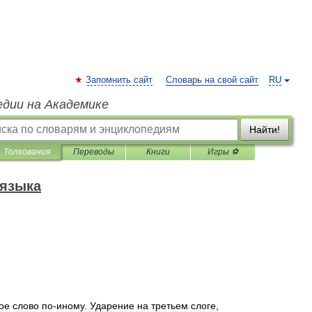
Запомнить сайт
Словарь на свой сайт
RU
едии на Академике
Найти!
Толкования
Переводы
Книги
Игры ⚽
 языка
ое
слово
по
-
иному
.
Ударение
на
третьем
слоге
,