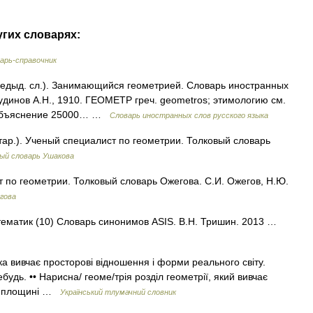
угих словарях:
арь-справочник
предыд. сл.). Занимающийся геометрией. Словарь иностранных
Чудинов А.Н., 1910. ГЕОМЕТР греч. geometros; этимологию см.
 Объяснение 25000… …
Словарь иностранных слов русского языка
ар.). Ученый специалист по геометрии. Толковый словарь
ый словарь Ушакова
по геометрии. Толковый словарь Ожегова. С.И. Ожегов, Н.Ю.
гова
атематик (10) Словарь синонимов ASIS. В.Н. Тришин. 2013 …
ка вивчає просторові відношення і форми реального світу.
будь. •• Нарисна/ геоме/трія розділ геометрії, який вивчає
на площині …
Український тлумачний словник