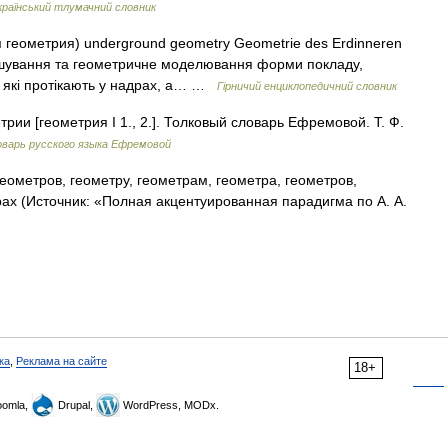
країнський тлумачний словник
 геометрия) underground geometry Geometrie des Erdinneren
ташування та геометричне моделювання форми покладу,
в, які протікають у надрах, а… …
Гірничий енциклопедичний словник
рии [геометрия I 1., 2.]. Толковый словарь Ефремовой. Т. Ф.
варь русского языка Ефремовой
еометров, геометру, геометрам, геометра, геометров,
ах (Источник: «Полная акцентуированная парадигма по А. А.
ка
,
Реклама на сайте
18+
omla,
Drupal,
WordPress, MODx.