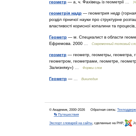
геометр
— а, ч. Фахівець із геометрії …
У
геометрія надр
— геометрия недр (горная
розділ гірничої науки про структурне роз
властивості корисної копалини та процесі
Геометр
— м. Специалист в области геомет
Ефремова. 2000 …
Современный толковый сло
геометр
— геометр, геометры, геометра, г
геометром, геометрами, геометре, геометр
Зализняку») …
Формы слов
Геометр
— …
Википедия
© Академик, 2000-2026
Обратная связь:
Техподдерж
👣 Путешествия
Экспорт словарей на сайты
, сделанные на PHP,
Jo